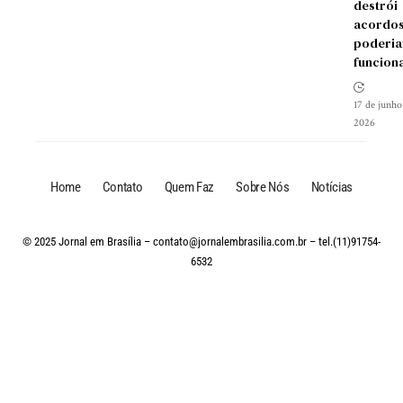
destrói
acordos
poderia
funcion
17 de junho
2026
Home
Contato
Quem Faz
Sobre Nós
Notícias
© 2025 Jornal em Brasília –
contato@jornalembrasilia.com.br
– tel.(11)91754-
6532