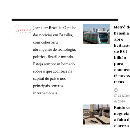
Metrô d
JornalemBrasília: O pulso
Brasília
das notícias em Brasília,
abre
com cobertura
licitaçã
abrangente de tecnologia,
de R$ 1
política, Brasil e mundo.
bilhão
para
Esteja sempre informado
compra
sobre o que acontece na
15 novos
capital do país e nos
trens
principais centros
internacionais.
17 de julho
de 2026
Ruído e
negocia
a falta d
clareza