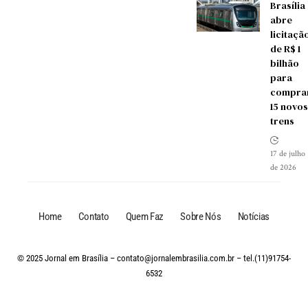
Brasília
abre
licitaçã
de R$ 1
bilhão
para
compra
15 novos
trens
17 de julho
de 2026
Home
Contato
Quem Faz
Sobre Nós
Notícias
© 2025 Jornal em Brasília –
contato@jornalembrasilia.com.br
– tel.(11)91754-
6532