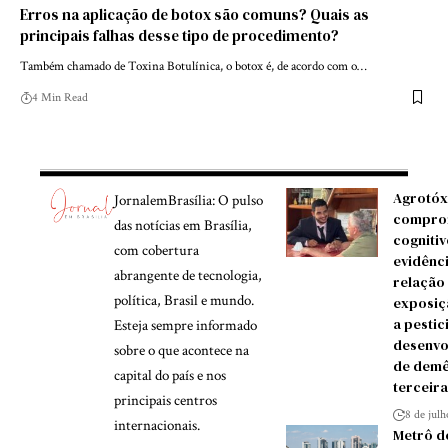
Erros na aplicação de botox são comuns? Quais as
principais falhas desse tipo de procedimento?
Também chamado de Toxina Botulínica, o botox é, de acordo com o…
4 Min Read
Agrotóx
JornalemBrasília: O pulso
compro
das notícias em Brasília,
cognitiv
com cobertura
evidênc
abrangente de tecnologia,
relação
política, Brasil e mundo.
exposiç
a pestic
Esteja sempre informado
desenvo
sobre o que acontece na
de demê
capital do país e nos
terceira
principais centros
8 de jul
internacionais.
Metrô d