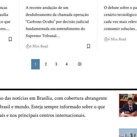
anças
A recente anulação de um
O debate sobre o pa
sília
desdobramento da chamada operação
cenário tecnológico
co que
“Carbono Oculto” por decisão judicial
cada vez mais relev
ares.…
fundamentada em entendimento do
consumir soluções
Supremo Tribunal…
6 Min Read
6 Min Read
1
2
3
4
so das notícias em Brasília, com cobertura abrangente
, Brasil e mundo. Esteja sempre informado sobre o que
aís e nos principais centros internacionais.