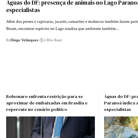
Águas do DF: presença de animais no Lago Parano
especialistas
Além dos peixes e capivaras, jacarés, camarões e moluscos também fazem parte
Ibram, encontrar espécies no Lago sinaliza que ambiente também…
By
Diego Velázquez
4 Min Read
Bolsonaro enfrenta restrição para se
Águas do DF: pr
aproximar de embaixadas em Brasília e
Paranoá indica 
repercute no cenário político
especialistas