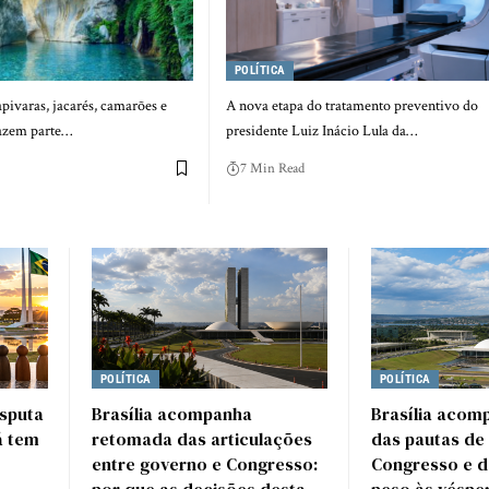
POLÍTICA
pivaras, jacarés, camarões e
A nova etapa do tratamento preventivo do
azem parte…
presidente Luiz Inácio Lula da…
7 Min Read
POLÍTICA
POLÍTICA
isputa
Brasília acompanha
Brasília acom
já tem
retomada das articulações
das pautas de
entre governo e Congresso:
Congresso e d