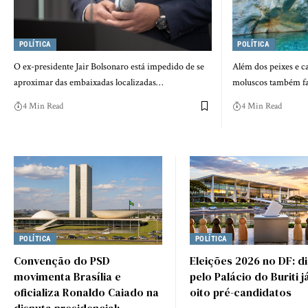
POLÍTICA
POLÍTICA
O ex-presidente Jair Bolsonaro está impedido de se
Além dos peixes e ca
aproximar das embaixadas localizadas…
moluscos também f
4 Min Read
4 Min Read
POLÍTICA
POLÍTICA
Convenção do PSD
Eleições 2026 no DF: d
movimenta Brasília e
pelo Palácio do Buriti 
oficializa Ronaldo Caiado na
oito pré-candidatos