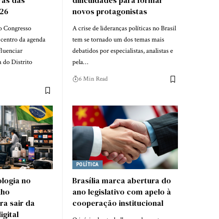
ras das
dificuldades para formar
026
novos protagonistas
o Congresso
A crise de lideranças políticas no Brasil
 centro da agenda
tem se tornado um dos temas mais
fluenciar
debatidos por especialistas, analistas e
a do Distrito
pela…
6 Min Read
POLÍTICA
ologia no
Brasília marca abertura do
nho
ano legislativo com apelo à
ra sair da
cooperação institucional
gital