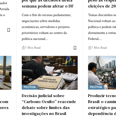
por que as decisões desta
peso às véspe
nador
semana podem afetar o DF
eleições de 2
 Arruda
am o
Com o fim do recesso parlamentar,
Temas discutidos n
negociações sobre medidas
Nacional voltam ao
econômicas, servidores e projetos
política e podem in
prioritários voltam ao centro da
diretamente a rotin
política nacional…
Federal.…
7 Min Read
7 Min Read
POLÍTICA
POLÍTICA
Decisão judicial sobre
Produzir tecn
 com
“Carbono Oculto” reacende
Brasil: o cami
dores
debate sobre limites das
estratégico pa
investigações no Brasil
dependência di