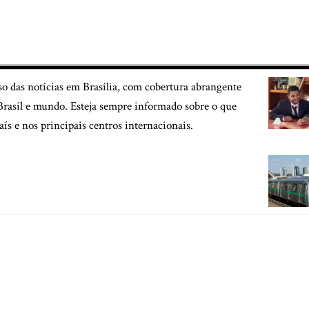
so das notícias em Brasília, com cobertura abrangente
, Brasil e mundo. Esteja sempre informado sobre o que
aís e nos principais centros internacionais.
Home
Contato
Quem Faz
Sobre Nós
Notícias
025 Jornal em Brasília –
contato@jornalembrasilia.com.br
– tel.(11)91754-6532