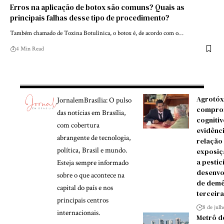
Erros na aplicação de botox são comuns? Quais as
principais falhas desse tipo de procedimento?
Também chamado de Toxina Botulínica, o botox é, de acordo com o…
4 Min Read
Agrotóx
JornalemBrasília: O pulso
compro
das notícias em Brasília,
cognitiv
com cobertura
evidênc
abrangente de tecnologia,
relação
política, Brasil e mundo.
exposiç
a pestic
Esteja sempre informado
desenvo
sobre o que acontece na
de demê
capital do país e nos
terceira
principais centros
8 de jul
internacionais.
Metrô d