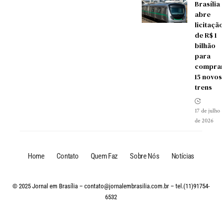
Brasília
abre
licitaçã
de R$ 1
bilhão
para
compra
15 novos
trens
17 de julho
de 2026
Home
Contato
Quem Faz
Sobre Nós
Notícias
© 2025 Jornal em Brasília –
contato@jornalembrasilia.com.br
– tel.(11)91754-
6532