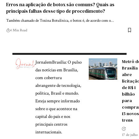
Erros na aplicação de botox são comuns? Quais as
principais falhas desse tipo de procedimento?
Também chamado de Toxina Botulínica, o botox é, de acordo com o…
4 Min Read
Metrô d
JornalemBrasília: O pulso
Brasília
das notícias em Brasília,
abre
com cobertura
licitaçã
abrangente de tecnologia,
de R$ 1
política, Brasil e mundo.
bilhão
para
Esteja sempre informado
compra
sobre o que acontece na
15 novos
capital do país e nos
trens
principais centros
internacionais.
17 de julho