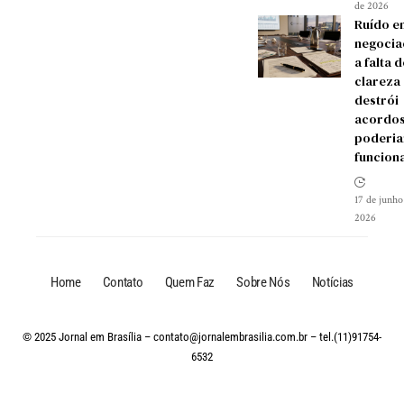
de 2026
Ruído e
negocia
a falta d
clareza
destrói
acordos
poderia
funcion
17 de junho
2026
Home
Contato
Quem Faz
Sobre Nós
Notícias
© 2025 Jornal em Brasília –
contato@jornalembrasilia.com.br
– tel.(11)91754-
6532