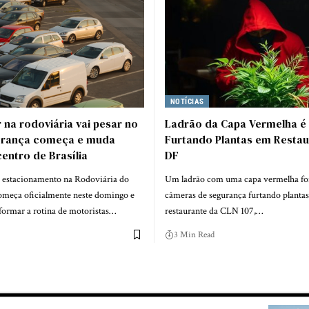
NOTÍCIAS
 na rodoviária vai pesar no
Ladrão da Capa Vermelha é
brança começa e muda
Furtando Plantas em Restau
centro de Brasília
DF
 estacionamento na Rodoviária do
Um ladrão com uma capa vermelha foi
começa oficialmente neste domingo e
câmeras de segurança furtando plant
formar a rotina de motoristas…
restaurante da CLN 107,…
3 Min Read