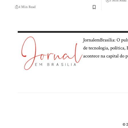
3 Min Read
4 Min Read
JornalemBrasília: O pul
de tecnologia, política
acontece na capital do p
© 2