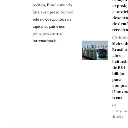
política, Brasil e mundo.
exposiç
a pestic
Esteja sempre informado
desenvo
sobre o que acontece na
de demê
capital do país e nos
terceira
principais centros
8 de jul
internacionais.
Metrô d
Brasília
abre
licitaçã
de R$ 1
bilhão
para
compra
15 novos
trens
17 de julho
de 2026