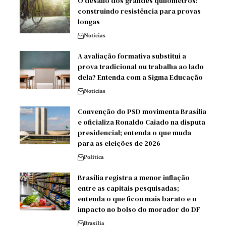
O desafio dos grandes quilômetros:
construindo resistência para provas
longas
Notícias
A avaliação formativa substitui a
prova tradicional ou trabalha ao lado
dela? Entenda com a Sigma Educação
Notícias
Convenção do PSD movimenta Brasília
e oficializa Ronaldo Caiado na disputa
presidencial; entenda o que muda
para as eleições de 2026
Política
Brasília registra a menor inflação
entre as capitais pesquisadas;
entenda o que ficou mais barato e o
impacto no bolso do morador do DF
Brasilia