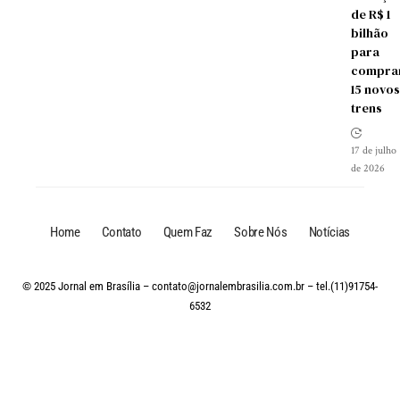
de R$ 1
bilhão
para
compra
15 novos
trens
17 de julho
de 2026
Home
Contato
Quem Faz
Sobre Nós
Notícias
© 2025 Jornal em Brasília –
contato@jornalembrasilia.com.br
– tel.(11)91754-
6532