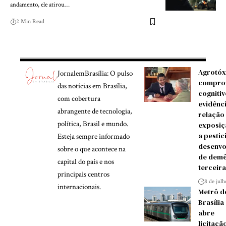
andamento, ele atirou…
2 Min Read
Agrotóx
JornalemBrasília: O pulso
compro
das notícias em Brasília,
cognitiv
com cobertura
evidênc
abrangente de tecnologia,
relação
política, Brasil e mundo.
exposiç
a pestic
Esteja sempre informado
desenvo
sobre o que acontece na
de demê
capital do país e nos
terceira
principais centros
8 de jul
internacionais.
Metrô d
Brasília
abre
licitaçã