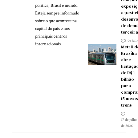
política, Brasil e mundo.
exposiç
a pestic
Esteja sempre informado
desenvo
sobre o que acontece na
de demê
capital do país e nos
terceira
principais centros
8 de jul
internacionais.
Metrô d
Brasília
abre
licitaçã
de R$ 1
bilhão
para
compra
15 novos
trens
17 de julho
de 2026