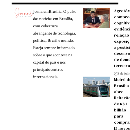
Agrotóx
JornalemBrasília: O pulso
compro
das notícias em Brasília,
cognitiv
com cobertura
evidênc
abrangente de tecnologia,
relação
política, Brasil e mundo.
exposiç
a pestic
Esteja sempre informado
desenvo
sobre o que acontece na
de demê
capital do país e nos
terceira
principais centros
8 de jul
internacionais.
Metrô d
Brasília
abre
licitaçã
de R$ 1
bilhão
para
compra
15 novos