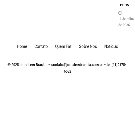
trens
17 de julho
de 2026
Home
Contato
Quem Faz
Sobre Nós
Notícias
© 2025 Jornal em Brasília –
contato@jornalembrasilia.com.br
– tel.(11)91754-
6532