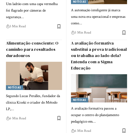
NOTÍCIAS
Um ladrão com uma capa vermelha
A automação inteligente já marca
foi flagrado por câmeras de
uma nova era operacional e empresas
segurança…
como…
3 Min Read
5 Min Read
Alimentação consciente: O
A avaliação formativa
caminho para resultados
substitui a prova tradicional
duradouros
ou trabalha ao lado dela?
Entenda com a Sigma
Educação
NOTÍCIAS
Segundo Lucas Peralles, fundador da
NOTÍCIAS
clínica Kiseki e criador do Método
A avaliação formativa passou a
LP,…
ocupar o centro do planejamento
6 Min Read
pedagógico em…
6 Min Read