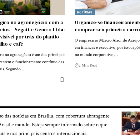
NOTÍCIAS
 giro no agronegócio com a
Organize-se financeirament
ios – Segatt e Genrro Ltda:
comprar seu primeiro carro
visível por trás do plantio
O empresário Márcio Alaor de Araújo é
ilho e café
em finanças e executivo, por isso, apó
iro no agronegócio é um dos principais
no mundo corporativo,…
arantem o funcionamento contínuo das
2 Min Read
rais. Segundo…
so das notícias em Brasília, com cobertura abrangente
, Brasil e mundo. Esteja sempre informado sobre o que
aís e nos principais centros internacionais.