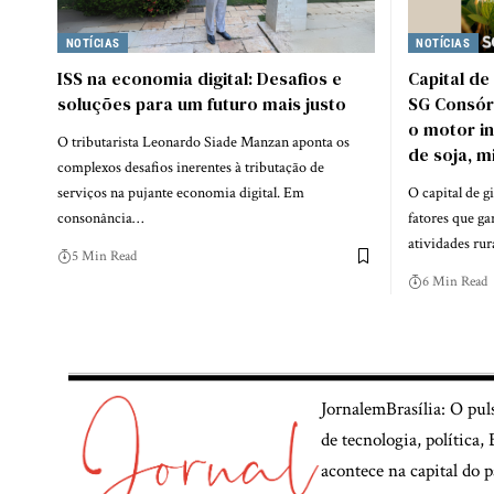
NOTÍCIAS
NOTÍCIAS
ISS na economia digital: Desafios e
Capital de
soluções para um futuro mais justo
SG Consórc
o motor in
O tributarista Leonardo Siade Manzan aponta os
de soja, m
complexos desafios inerentes à tributação de
serviços na pujante economia digital. Em
O capital de g
consonância…
fatores que g
atividades ru
5 Min Read
6 Min Read
JornalemBrasília: O pul
de tecnologia, política
acontece na capital do p