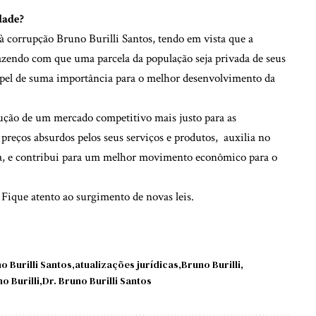
edade?
à corrupção Bruno Burilli Santos, tendo em vista que a
azendo com que uma parcela da população seja privada de seus
apel de suma importância para o melhor desenvolvimento da
rução de um mercado competitivo mais justo para as
reços absurdos pelos seus serviços e produtos, auxilia no
a, e contribui para um melhor movimento econômico para o
Fique atento ao surgimento de novas leis.
 Burilli Santos
atualizações jurídicas
Bruno Burilli
o Burilli
Dr. Bruno Burilli Santos