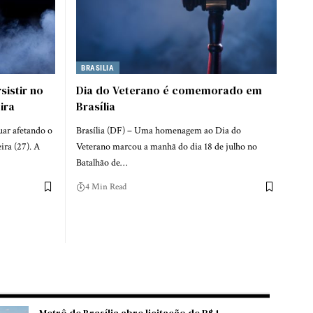
BRASILIA
sistir no
Dia do Veterano é comemorado em
ira
Brasília
ar afetando o
Brasília (DF) – Uma homenagem ao Dia do
ira (27). A
Veterano marcou a manhã do dia 18 de julho no
Batalhão de…
4 Min Read
Metrô de Brasília abre licitação de R$ 1