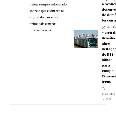
a pestic
Esteja sempre informado
desenvo
sobre o que acontece na
de demê
capital do país e nos
terceira
principais centros
8 de jul
internacionais.
Metrô d
Brasília
abre
licitaçã
de R$ 1
bilhão
para
compra
15 novos
trens
17 de julho
de 2026