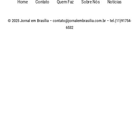
Home
Contato
Quem Faz
Sobre Nós
Notícias
© 2025 Jornal em Brasília –
contato@jornalembrasilia.com.br
– tel.(11)91754-
6532