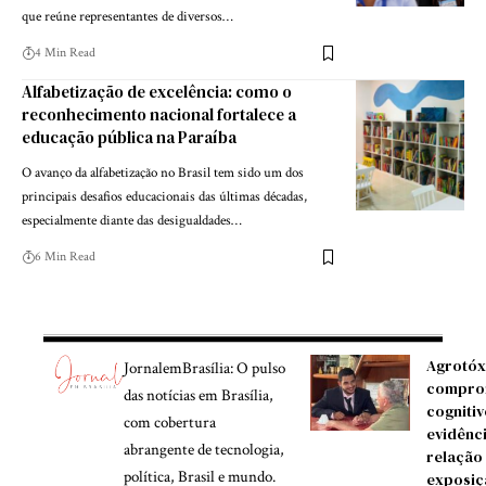
que reúne representantes de diversos…
4 Min Read
Alfabetização de excelência: como o
reconhecimento nacional fortalece a
educação pública na Paraíba
O avanço da alfabetização no Brasil tem sido um dos
principais desafios educacionais das últimas décadas,
especialmente diante das desigualdades…
6 Min Read
Agrotóx
JornalemBrasília: O pulso
compro
das notícias em Brasília,
cognitiv
com cobertura
evidênc
abrangente de tecnologia,
relação
política, Brasil e mundo.
exposiç