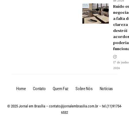
de 2026
Ruído e
negocia
a falta d
clareza
destrói
acordos
poderia
funcion
17 de junho
2026
Home
Contato
Quem Faz
Sobre Nós
Notícias
© 2025 Jornal em Brasília –
contato@jornalembrasilia.com.br
– tel.(11)91754-
6532