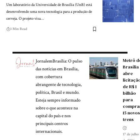
Um laboratório da Universidade de Brasília (UnB) está
desenvolvendo uma nova tecnologia para a produção de
cerveja. O projeto visa…
3 Min Read
Metrô d
JornalemBrasília: O pulso
Brasília
das notícias em Brasília,
abre
com cobertura
licitaçã
abrangente de tecnologia,
de R$ 1
política, Brasil e mundo.
bilhão
para
Esteja sempre informado
compra
sobre o que acontece na
15 novos
capital do país e nos
trens
principais centros
internacionais.
17 de julho