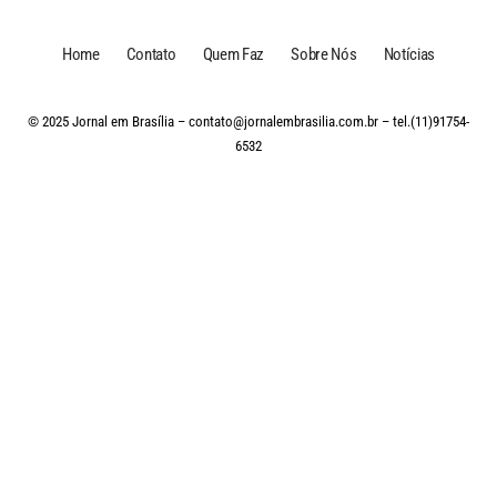
Home
Contato
Quem Faz
Sobre Nós
Notícias
© 2025 Jornal em Brasília –
contato@jornalembrasilia.com.br
– tel.(11)91754-
6532