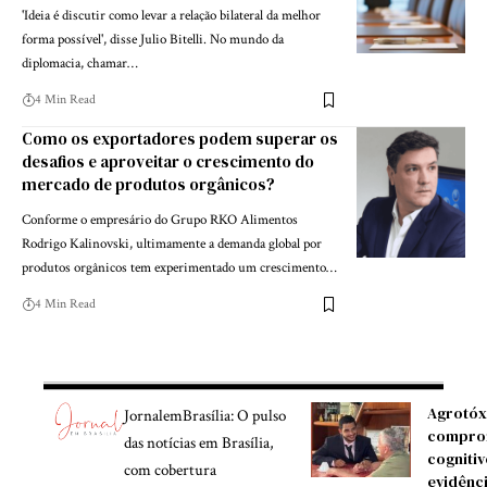
'Ideia é discutir como levar a relação bilateral da melhor
forma possível', disse Julio Bitelli. No mundo da
diplomacia, chamar…
4 Min Read
Como os exportadores podem superar os
desafios e aproveitar o crescimento do
mercado de produtos orgânicos?
Conforme o empresário do Grupo RKO Alimentos
Rodrigo Kalinovski, ultimamente a demanda global por
produtos orgânicos tem experimentado um crescimento…
4 Min Read
Agrotóx
JornalemBrasília: O pulso
compro
das notícias em Brasília,
cognitiv
com cobertura
evidênc