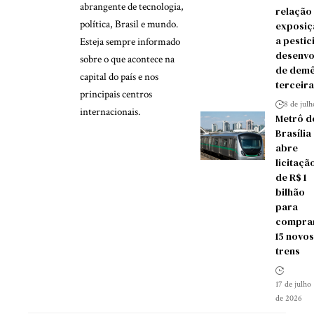
abrangente de tecnologia,
relação
política, Brasil e mundo.
exposiç
a pestic
Esteja sempre informado
desenvo
sobre o que acontece na
de demê
capital do país e nos
terceira
principais centros
8 de jul
internacionais.
Metrô d
Brasília
abre
licitaçã
de R$ 1
bilhão
para
compra
15 novos
trens
17 de julho
de 2026