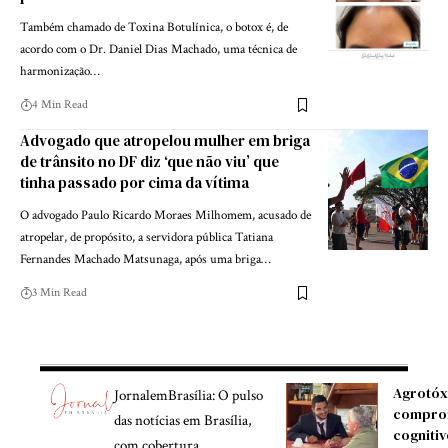
Também chamado de Toxina Botulínica, o botox é, de
acordo com o Dr. Daniel Dias Machado, uma técnica de
harmonização…
4 Min Read
Advogado que atropelou mulher em briga
de trânsito no DF diz ‘que não viu’ que
tinha passado por cima da vítima
O advogado Paulo Ricardo Moraes Milhomem, acusado de
atropelar, de propósito, a servidora pública Tatiana
Fernandes Machado Matsunaga, após uma briga…
3 Min Read
Agrotóx
JornalemBrasília: O pulso
compro
das notícias em Brasília,
cognitiv
com cobertura