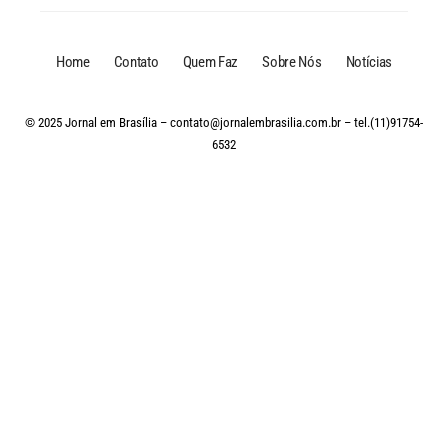
Home
Contato
Quem Faz
Sobre Nós
Notícias
© 2025 Jornal em Brasília –
contato@jornalembrasilia.com.br
– tel.(11)91754-
6532