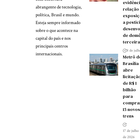
evidênc
abrangente de tecnologia,
relação
política, Brasil e mundo.
exposiç
a pestic
Esteja sempre informado
desenvo
sobre o que acontece na
de demê
capital do país e nos
terceira
principais centros
8 de jul
internacionais.
Metrô d
Brasília
abre
licitaçã
de R$ 1
bilhão
para
compra
15 novos
trens
17 de julho
de 2026