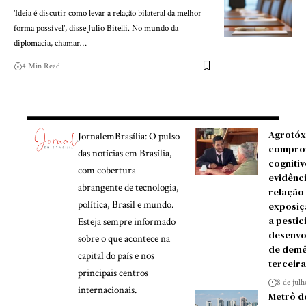
'Ideia é discutir como levar a relação bilateral da melhor
forma possível', disse Julio Bitelli. No mundo da
diplomacia, chamar…
4 Min Read
Agrotóx
JornalemBrasília: O pulso
compro
das notícias em Brasília,
cognitiv
com cobertura
evidênc
abrangente de tecnologia,
relação
política, Brasil e mundo.
exposiç
a pestic
Esteja sempre informado
desenvo
sobre o que acontece na
de demê
capital do país e nos
terceira
principais centros
8 de jul
internacionais.
Metrô d