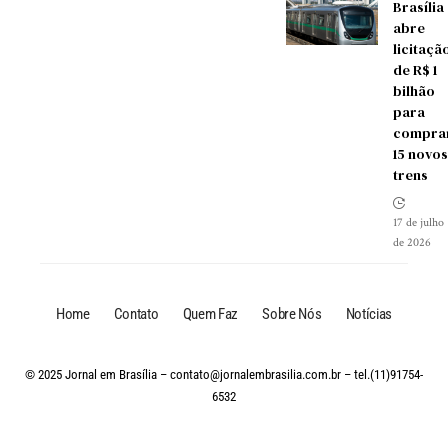
Brasília
abre
licitaçã
de R$ 1
bilhão
para
compra
15 novos
trens
17 de julho
de 2026
Home
Contato
Quem Faz
Sobre Nós
Notícias
© 2025 Jornal em Brasília –
contato@jornalembrasilia.com.br
– tel.(11)91754-
6532