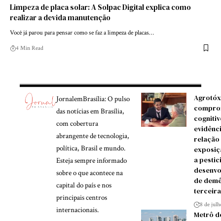
Limpeza de placa solar: A Solpac Digital explica como
realizar a devida manutenção
Você já parou para pensar como se faz a limpeza de placas…
4 Min Read
Agrotóx
JornalemBrasília: O pulso
compro
das notícias em Brasília,
cognitiv
com cobertura
evidênc
abrangente de tecnologia,
relação
política, Brasil e mundo.
exposiç
a pestic
Esteja sempre informado
desenvo
sobre o que acontece na
de demê
capital do país e nos
terceira
principais centros
8 de jul
internacionais.
Metrô d