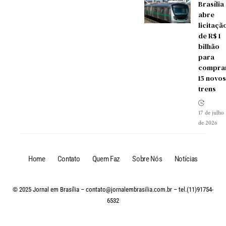
Brasília
abre
licitaçã
de R$ 1
bilhão
para
compra
15 novos
trens
17 de julho
de 2026
Home
Contato
Quem Faz
Sobre Nós
Notícias
© 2025 Jornal em Brasília –
contato@jornalembrasilia.com.br
– tel.(11)91754-
6532