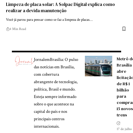
Limpeza de placa solar: A Solpac Digital explica como
realizar a devida manutenção
Você já parou para pensar como se faz a limpeza de placas…
4 Min Read
Metrô d
JornalemBrasília: O pulso
Brasília
das notícias em Brasília,
abre
com cobertura
licitaçã
abrangente de tecnologia,
de R$ 1
política, Brasil e mundo.
bilhão
para
Esteja sempre informado
compra
sobre o que acontece na
15 novos
capital do país e nos
trens
principais centros
internacionais.
17 de julho