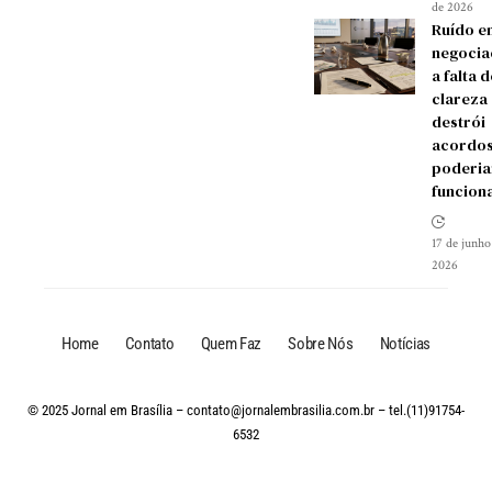
de 2026
Ruído e
negocia
a falta d
clareza
destrói
acordos
poderia
funcion
17 de junho
2026
Home
Contato
Quem Faz
Sobre Nós
Notícias
© 2025 Jornal em Brasília –
contato@jornalembrasilia.com.br
– tel.(11)91754-
6532