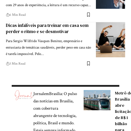
com 29 anos de experiência, a leitura é um recurso capaz…
6 Min Read
Dicas infalíveis para treinar em casa sem
perder o ritmo e se desmotivar
Para Sergio Wilfrido Vasques Benitez, empresário e
entusiasta de temáticas saudáveis, perder peso em casa não
é tarefa impossível. Pelo…
3 Min Read
Metrô d
JornalemBrasília: O pulso
Brasília
das notícias em Brasília,
abre
com cobertura
licitaçã
abrangente de tecnologia,
de R$ 1
política, Brasil e mundo.
bilhão
para
Esteja sempre informado