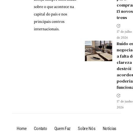
compra
sobre o que acontece na
15 novos
capital do país e nos
trens
principais centros
internacionais.
17 de julho
de 2026
Ruído e
negocia
a falta d
clareza
destrói
acordos
poderia
funcion
17 de junho
2026
Home
Contato
Quem Faz
Sobre Nós
Notícias