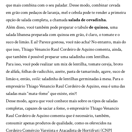
que mais combina com o seu paladar. Desse modo, combinar cevada
em grão com pedaços de laranja, mel e cebola pode te render a primeira
opção de salada completa, a chamada
salada de cevadinha.
Além disso, você também pode preparar o tabule
de quinoa
, uma
salada libanesa preparada com quinoa em grão, é claro, o tomate e o
suco de limão. E aí? Parece gostosa, você não acha? No entanto, mais do
que isso, Thiago Venancio Raul Cordeiro de Aquino comenta, ainda,
que também é possível preparar uma saladinha com lentilhas.
Para isso, você pode realizar um mix de lentilha, tomate cereja, broto
de alfafa, folhas de radicchio, azeite, pasta de tamarindo, agave, suco de
limão e, então,
voilà:
saladinha de lentilhas germinadas à mesa. Para o
empresário Thiago Venancio Raul Cordeiro de Aquino, essa é uma das
saladas mais “mata–fome” que existe, ein?!
Desse modo, agora que você conhece mais sobre os tipos de saladas
completas, capazes de saciar a fome, o empresário Thiago Venancio
Raul Cordeiro de Aquino comenta que é necessário, também,
consumir apenas produtos de qualidade, como os oferecidos na
Cordeiro Comércio Varejista e Atacadista de Hortifruti (CNPJ