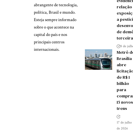
evidênc
abrangente de tecnologia,
relação
política, Brasil e mundo.
exposiç
a pestic
Esteja sempre informado
desenvo
sobre o que acontece na
de demê
capital do país e nos
terceira
principais centros
8 de jul
internacionais.
Metrô d
Brasília
abre
licitaçã
de R$ 1
bilhão
para
compra
15 novos
trens
17 de julho
de 2026