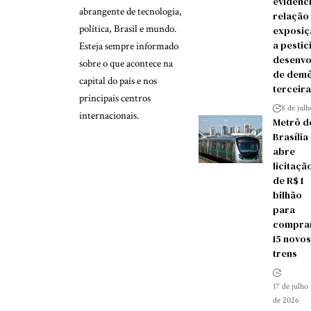
evidênc
abrangente de tecnologia,
relação
política, Brasil e mundo.
exposiç
a pestic
Esteja sempre informado
desenvo
sobre o que acontece na
de demê
capital do país e nos
terceira
principais centros
8 de jul
internacionais.
Metrô d
Brasília
abre
licitaçã
de R$ 1
bilhão
para
compra
15 novos
trens
17 de julho
de 2026