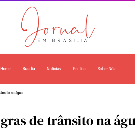
Home
Brasilia
Notícias
Política
Sobre Nós
rânsito na água
egras de trânsito na ág