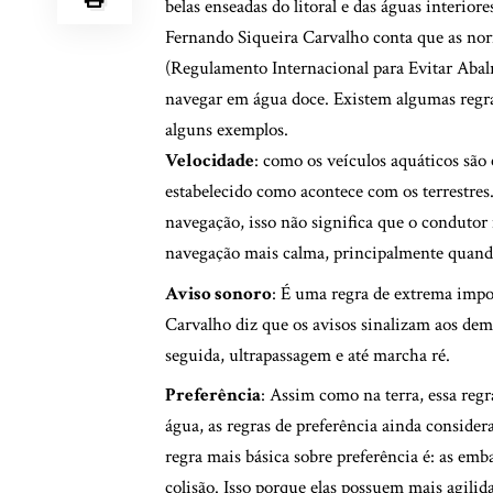
belas enseadas do litoral e das águas interiore
Fernando Siqueira Carvalho conta que as no
(Regulamento Internacional para Evitar Aba
navegar em água doce. Existem algumas regras
alguns exemplos.
Velocidade
: como os veículos aquáticos são
estabelecido como acontece com os terrestr
navegação, isso não significa que o condutor
navegação mais calma, principalmente quando 
Aviso sonoro
: É uma regra de extrema impo
Carvalho diz que os avisos sinalizam aos dem
seguida, ultrapassagem e até marcha ré.
Preferência
: Assim como na terra, essa regr
água, as regras de preferência ainda conside
regra mais básica sobre preferência é: as em
colisão. Isso porque elas possuem mais agili