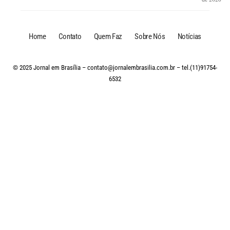
Home
Contato
Quem Faz
Sobre Nós
Notícias
© 2025 Jornal em Brasília –
contato@jornalembrasilia.com.br
– tel.(11)91754-
6532