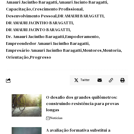
Amauri Jacintho Baragatti
Amauri Jacinto Baragatti
Capacitação
Crescimento Profissional
Desenvolvimento Pessoal
DR AMAURI BARAGATTI
DR AMAURI JACINTHO BARAGATTI
DR AMAURI JACINTO BARAGATTI
Dr. Amauri Jacintho Baragatti
Empoderamento
Empreendedor Amauri Jacintho Baragatti
Empresário Amauri Jacintho Baragatti
Mentores
Mentoria
Orientação
Progresso
Twitter
O desafio dos grandes quilômetros:
construindo resistência para provas
longas
Notícias
A avaliação formativa substitui a