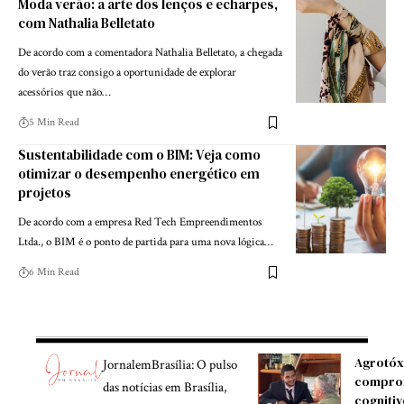
Moda verão: a arte dos lenços e echarpes,
com Nathalia Belletato
De acordo com a comentadora Nathalia Belletato, a chegada
do verão traz consigo a oportunidade de explorar
acessórios que não…
5 Min Read
Sustentabilidade com o BIM: Veja como
otimizar o desempenho energético em
projetos
De acordo com a empresa Red Tech Empreendimentos
Ltda., o BIM é o ponto de partida para uma nova lógica…
6 Min Read
Agrotóx
JornalemBrasília: O pulso
compro
das notícias em Brasília,
cognitiv