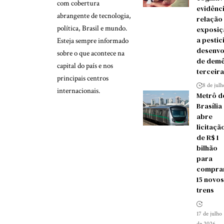
com cobertura
evidênc
abrangente de tecnologia,
relação
política, Brasil e mundo.
exposiç
a pestic
Esteja sempre informado
desenvo
sobre o que acontece na
de demê
capital do país e nos
terceira
principais centros
8 de jul
internacionais.
Metrô d
Brasília
abre
licitaçã
de R$ 1
bilhão
para
compra
15 novos
trens
17 de julho
de 2026