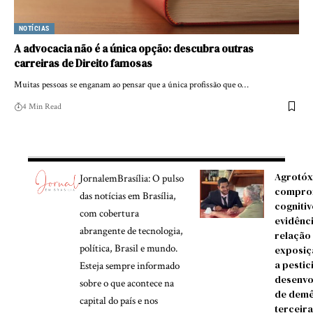
NOTÍCIAS
A advocacia não é a única opção: descubra outras
carreiras de Direito famosas
Muitas pessoas se enganam ao pensar que a única profissão que o…
4 Min Read
Agrotóx
JornalemBrasília: O pulso
compro
das notícias em Brasília,
cognitiv
com cobertura
evidênc
abrangente de tecnologia,
relação
política, Brasil e mundo.
exposiç
a pestic
Esteja sempre informado
desenvo
sobre o que acontece na
de demê
capital do país e nos
terceira