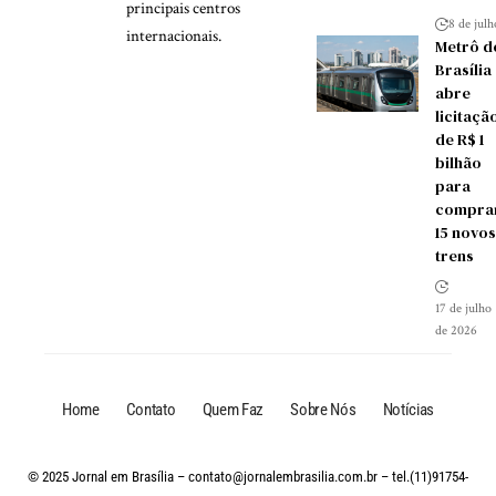
principais centros
8 de jul
internacionais.
Metrô d
Brasília
abre
licitaçã
de R$ 1
bilhão
para
compra
15 novos
trens
17 de julho
de 2026
Home
Contato
Quem Faz
Sobre Nós
Notícias
© 2025 Jornal em Brasília –
contato@jornalembrasilia.com.br
– tel.(11)91754-