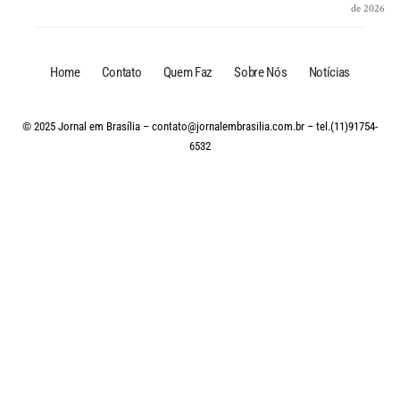
de 2026
Home
Contato
Quem Faz
Sobre Nós
Notícias
© 2025 Jornal em Brasília –
contato@jornalembrasilia.com.br
– tel.(11)91754-
6532