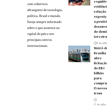
cognitiv
com cobertura
evidênc
abrangente de tecnologia,
relação
política, Brasil e mundo.
exposiç
a pestic
Esteja sempre informado
desenvo
sobre o que acontece na
de demê
capital do país e nos
terceira
principais centros
8 de jul
internacionais.
Metrô d
Brasília
abre
licitaçã
de R$ 1
bilhão
para
compra
15 novos
trens
17 de julho