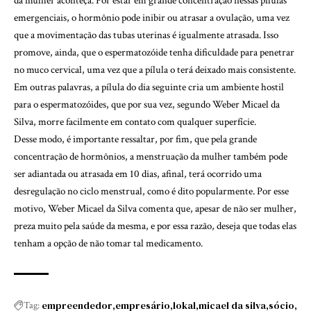
da mulher aconteça. Por estar em grande concentração nessas pílulas
emergenciais, o hormônio pode inibir ou atrasar a ovulação, uma vez
que a movimentação das tubas uterinas é igualmente atrasada. Isso
promove, ainda, que o espermatozóide tenha dificuldade para penetrar
no muco cervical, uma vez que a pílula o terá deixado mais consistente.
Em outras palavras, a pílula do dia seguinte cria um ambiente hostil
para o espermatozóides, que por sua vez, segundo Weber Micael da
Silva, morre facilmente em contato com qualquer superfície.
Desse modo, é importante ressaltar, por fim, que pela grande
concentração de hormônios, a menstruação da mulher também pode
ser adiantada ou atrasada em 10 dias, afinal, terá ocorrido uma
desregulação no ciclo menstrual, como é dito popularmente. Por esse
motivo, Weber Micael da Silva comenta que, apesar de não ser mulher,
preza muito pela saúde da mesma, e por essa razão, deseja que todas elas
tenham a opção de não tomar tal medicamento.
empreendedor
empresário
lokal
micael da silva
sócio
Tag: