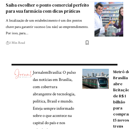
Saiba escolher o ponto comercial perfeito
para sua farmácia com dicas práticas
A localização de um estabelecimento é um dos pontos
chave para garantir sucesso (ou não) ao empreendimento.
Por isso, para…
3 Min Read
Metrô d
JornalemBrasília: O pulso
Brasília
das notícias em Brasília,
abre
com cobertura
licitaçã
abrangente de tecnologia,
de R$ 1
política, Brasil e mundo.
bilhão
para
Esteja sempre informado
compra
sobre o que acontece na
15 novos
capital do país e nos
trens