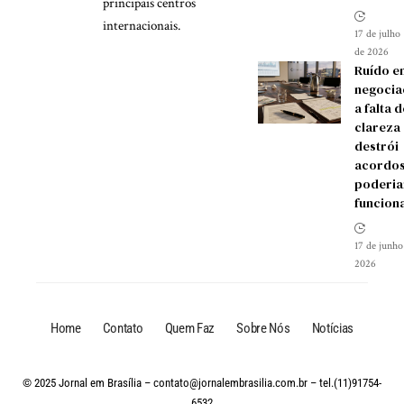
principais centros
internacionais.
17 de julho
de 2026
Ruído e
negocia
a falta d
clareza
destrói
acordos
poderia
funcion
17 de junho
2026
Home
Contato
Quem Faz
Sobre Nós
Notícias
© 2025 Jornal em Brasília –
contato@jornalembrasilia.com.br
– tel.(11)91754-
6532