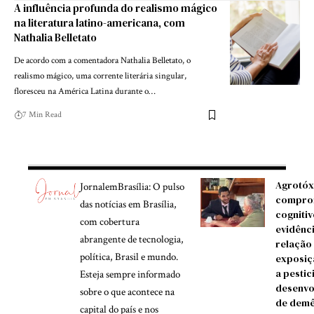
A influência profunda do realismo mágico
na literatura latino-americana, com
Nathalia Belletato
De acordo com a comentadora Nathalia Belletato, o
realismo mágico, uma corrente literária singular,
floresceu na América Latina durante o…
7 Min Read
Agrotóx
JornalemBrasília: O pulso
compro
das notícias em Brasília,
cognitiv
com cobertura
evidênc
abrangente de tecnologia,
relação
política, Brasil e mundo.
exposiç
a pestic
Esteja sempre informado
desenvo
sobre o que acontece na
de demê
capital do país e nos