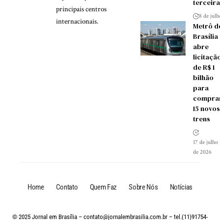
terceira
principais centros
8 de jul
internacionais.
Metrô d
Brasília
abre
licitaçã
de R$ 1
bilhão
para
compra
15 novos
trens
17 de julho
de 2026
Home
Contato
Quem Faz
Sobre Nós
Notícias
© 2025 Jornal em Brasília –
contato@jornalembrasilia.com.br
– tel.(11)91754-