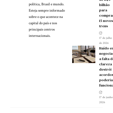
política, Brasil e mundo.
bilhão
para
Esteja sempre informado
compra
sobre o que acontece na
15 novos
capital do país e nos
trens
principais centros
internacionais.
17 de julho
de 2026
Ruído e
negocia
a falta d
clareza
destrói
acordos
poderia
funcion
17 de junho
2026