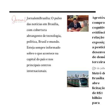
Agrotóx
JornalemBrasília: O pulso
compro
das notícias em Brasília,
cognitiv
com cobertura
evidênc
abrangente de tecnologia,
relação
política, Brasil e mundo.
exposiç
a pestic
Esteja sempre informado
desenvo
sobre o que acontece na
de demê
capital do país e nos
terceira
principais centros
8 de jul
internacionais.
Metrô d
Brasília
abre
licitaçã
de R$ 1
bilhão
para