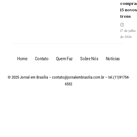
compra
15 novos
trens
17 de julho
de 2026
Home
Contato
Quem Faz
Sobre Nós
Notícias
© 2025 Jornal em Brasília –
contato@jornalembrasilia.com.br
– tel.(11)91754-
6532