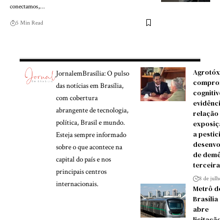
conectamos,…
5 Min Read
Agrotóx
JornalemBrasília: O pulso
compro
das notícias em Brasília,
cognitiv
com cobertura
evidênc
abrangente de tecnologia,
relação
política, Brasil e mundo.
exposiç
a pestic
Esteja sempre informado
desenvo
sobre o que acontece na
de demê
capital do país e nos
terceira
principais centros
8 de jul
internacionais.
Metrô d
Brasília
abre
licitaçã