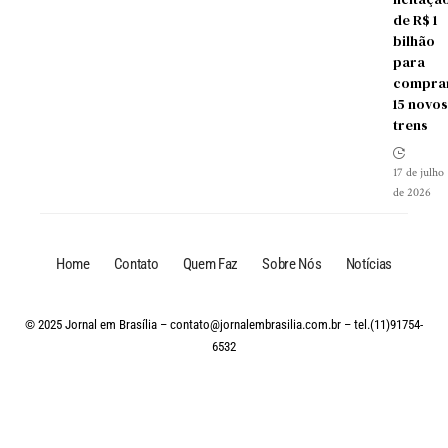
de R$ 1
bilhão
para
compra
15 novos
trens
17 de julho
de 2026
Home
Contato
Quem Faz
Sobre Nós
Notícias
© 2025 Jornal em Brasília –
contato@jornalembrasilia.com.br
– tel.(11)91754-
6532