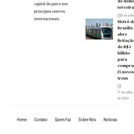
de demê
capital do país e nos
terceira
principais centros
8 de jul
internacionais.
Metrô d
Brasília
abre
licitaçã
de R$ 1
bilhão
para
compra
15 novos
trens
17 de julho
de 2026
Home
Contato
Quem Faz
Sobre Nós
Notícias