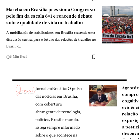
Marcha em Brasília pressiona Congresso
pelo fim da escala 6×1 e reacende debate
sobre qualidade de vida no trabalho
A mobilização de trabalhadores em Brasília reacende uma
discussão central para o futuro das relações de trabalho no
Brasil: o…
5 Min Read
Agrotóx
JornalemBrasília: O pulso
compro
das notícias em Brasília,
cognitiv
com cobertura
evidênc
abrangente de tecnologia,
relação
política, Brasil e mundo.
exposiç
a pestic
Esteja sempre informado
desenvo
sobre o que acontece na