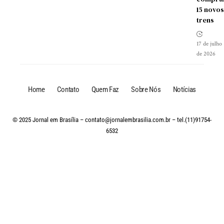
15 novos
trens
17 de julho
de 2026
Home
Contato
Quem Faz
Sobre Nós
Notícias
© 2025 Jornal em Brasília –
contato@jornalembrasilia.com.br
– tel.(11)91754-
6532