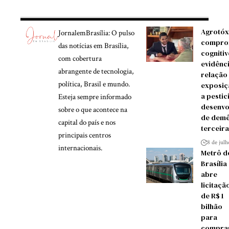
Agrotóx
JornalemBrasília: O pulso
compro
das notícias em Brasília,
cognitiv
com cobertura
evidênc
abrangente de tecnologia,
relação
política, Brasil e mundo.
exposiç
a pestic
Esteja sempre informado
desenvo
sobre o que acontece na
de demê
capital do país e nos
terceira
principais centros
8 de jul
internacionais.
Metrô d
Brasília
abre
licitaçã
de R$ 1
bilhão
para
compra