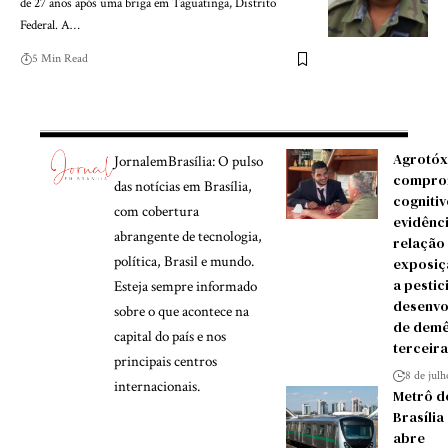
de 27 anos após uma briga em Taguatinga, Distrito
Federal. A…
5 Min Read
Agrotóx
JornalemBrasília: O pulso
compro
das notícias em Brasília,
cognitiv
com cobertura
evidênc
abrangente de tecnologia,
relação
política, Brasil e mundo.
exposiç
a pestic
Esteja sempre informado
desenvo
sobre o que acontece na
de demê
capital do país e nos
terceira
principais centros
8 de jul
internacionais.
Metrô d
Brasília
abre