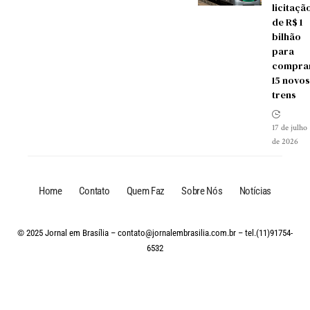
licitaçã
de R$ 1
bilhão
para
compra
15 novos
trens
17 de julho
de 2026
Home
Contato
Quem Faz
Sobre Nós
Notícias
© 2025 Jornal em Brasília –
contato@jornalembrasilia.com.br
– tel.(11)91754-
6532