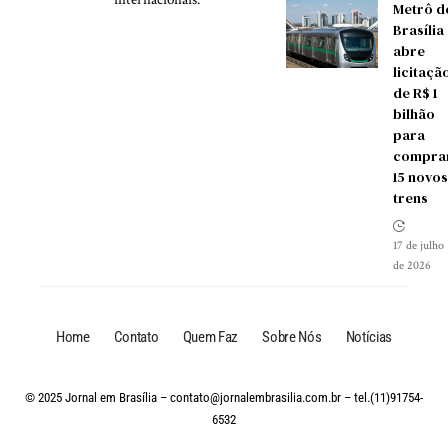
Metrô d
Brasília
abre
licitaçã
de R$ 1
bilhão
para
compra
15 novos
trens
17 de julho
de 2026
Home
Contato
Quem Faz
Sobre Nós
Notícias
© 2025 Jornal em Brasília –
contato@jornalembrasilia.com.br
– tel.(11)91754-
6532