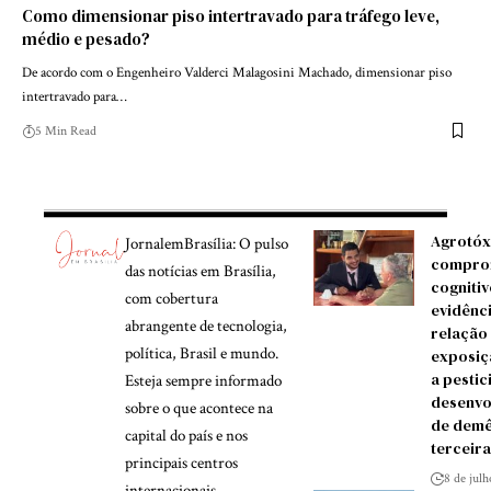
Como dimensionar piso intertravado para tráfego leve,
médio e pesado?
De acordo com o Engenheiro Valderci Malagosini Machado, dimensionar piso
intertravado para…
5 Min Read
Agrotóx
JornalemBrasília: O pulso
compro
das notícias em Brasília,
cognitiv
com cobertura
evidênc
abrangente de tecnologia,
relação
política, Brasil e mundo.
exposiç
a pestic
Esteja sempre informado
desenvo
sobre o que acontece na
de demê
capital do país e nos
terceira
principais centros
8 de jul
internacionais.