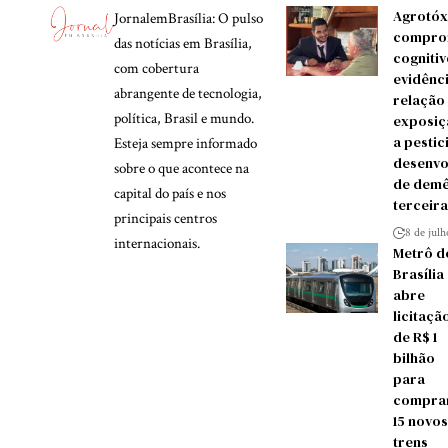
Agrotóx
JornalemBrasília: O pulso
compro
das notícias em Brasília,
cognitiv
com cobertura
evidênc
abrangente de tecnologia,
relação
política, Brasil e mundo.
exposiç
a pestic
Esteja sempre informado
desenvo
sobre o que acontece na
de demê
capital do país e nos
terceira
principais centros
8 de jul
internacionais.
Metrô d
Brasília
abre
licitaçã
de R$ 1
bilhão
para
compra
15 novos
trens