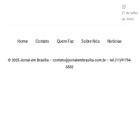
17 de julho
de 2026
Home
Contato
Quem Faz
Sobre Nós
Notícias
© 2025 Jornal em Brasília –
contato@jornalembrasilia.com.br
– tel.(11)91754-
6532