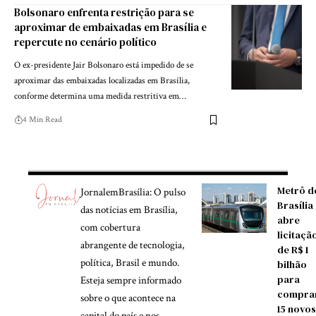
Bolsonaro enfrenta restrição para se
aproximar de embaixadas em Brasília e
repercute no cenário político
O ex-presidente Jair Bolsonaro está impedido de se
aproximar das embaixadas localizadas em Brasília,
conforme determina uma medida restritiva em…
4 Min Read
Metrô d
JornalemBrasília: O pulso
Brasília
das notícias em Brasília,
abre
com cobertura
licitaçã
abrangente de tecnologia,
de R$ 1
política, Brasil e mundo.
bilhão
para
Esteja sempre informado
compra
sobre o que acontece na
15 novos
capital do país e nos