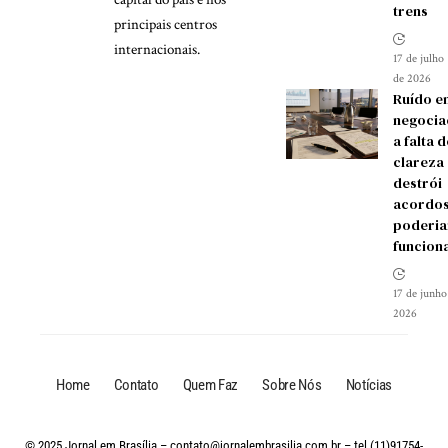
trens
principais centros
internacionais.
17 de julho
de 2026
Ruído e
negocia
a falta d
clareza
destrói
acordos
poderia
funcion
17 de junho
2026
Home
Contato
Quem Faz
Sobre Nós
Notícias
© 2025 Jornal em Brasília –
contato@jornalembrasilia.com.br
– tel.(11)91754-