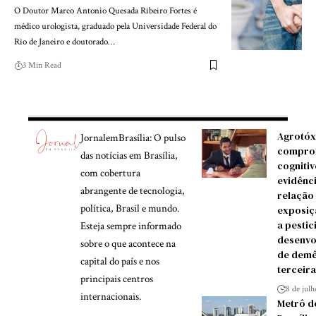
O Doutor Marco Antonio Quesada Ribeiro Fortes é
médico urologista, graduado pela Universidade Federal do
Rio de Janeiro e doutorado…
3 Min Read
Agrotóx
JornalemBrasília: O pulso
compro
das notícias em Brasília,
cognitiv
com cobertura
evidênc
abrangente de tecnologia,
relação
política, Brasil e mundo.
exposiç
a pestic
Esteja sempre informado
desenvo
sobre o que acontece na
de demê
capital do país e nos
terceira
principais centros
8 de jul
internacionais.
Metrô d