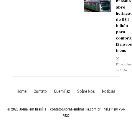
Brasília
abre
licitaçã
de R$ 1
bilhão
para
compra
15 novos
trens
17 de julho
de 2026
Home
Contato
Quem Faz
Sobre Nós
Notícias
© 2025 Jornal em Brasília –
contato@jornalembrasilia.com.br
– tel.(11)91754-
6532