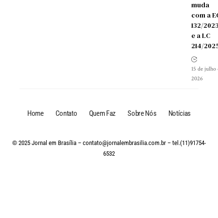
muda
com a E
132/202
e a LC
214/202
15 de julho
2026
Home
Contato
Quem Faz
Sobre Nós
Notícias
© 2025 Jornal em Brasília –
contato@jornalembrasilia.com.br
– tel.(11)91754-
6532