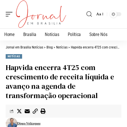
Aa
Home
Brasilia
Notícias
Política
Sobre Nós
Jornal em Brasilia Notícias
>
Blog
>
Notícias
>
Hapvida encerra 4T25 com crescimento de receita líquida e avanço na agenda de transformação operacional
NOTÍCIAS
Hapvida encerra 4T25 com
crescimento de receita líquida e
avanço na agenda de
transformação operacional
Diego Velázquez