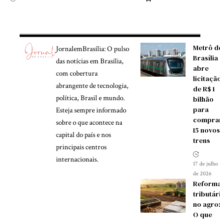
Metrô d
JornalemBrasília: O pulso
Brasília
das notícias em Brasília,
abre
com cobertura
licitaçã
abrangente de tecnologia,
de R$ 1
política, Brasil e mundo.
bilhão
para
Esteja sempre informado
compra
sobre o que acontece na
15 novos
capital do país e nos
trens
principais centros
internacionais.
17 de julho
de 2026
Reform
tributár
no agro
O que