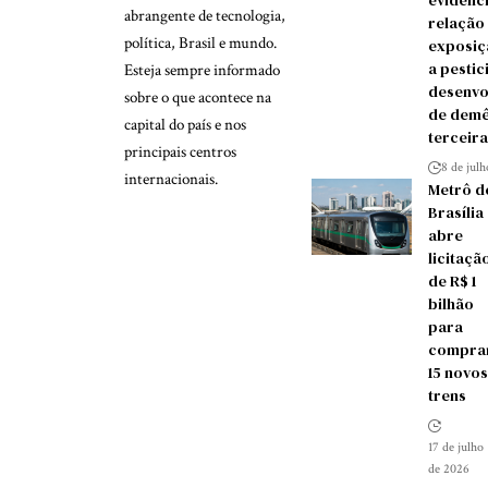
evidênc
abrangente de tecnologia,
relação
política, Brasil e mundo.
exposiç
a pestic
Esteja sempre informado
desenvo
sobre o que acontece na
de demê
capital do país e nos
terceira
principais centros
8 de jul
internacionais.
Metrô d
Brasília
abre
licitaçã
de R$ 1
bilhão
para
compra
15 novos
trens
17 de julho
de 2026