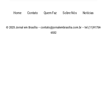
Home
Contato
Quem Faz
Sobre Nós
Notícias
© 2025 Jornal em Brasília –
contato@jornalembrasilia.com.br
– tel.(11)91754-
6532