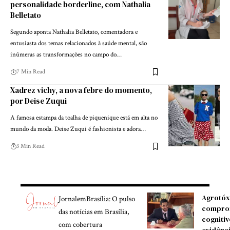
personalidade borderline, com Nathalia
Belletato
Segundo aponta Nathalia Belletato, comentadora e
entusiasta dos temas relacionados à saúde mental, são
inúmeras as transformações no campo do…
7 Min Read
Xadrez vichy, a nova febre do momento,
por Deise Zuqui
A famosa estampa da toalha de piquenique está em alta no
mundo da moda. Deise Zuqui é fashionista e adora…
3 Min Read
Agrotóx
JornalemBrasília: O pulso
compro
das notícias em Brasília,
cognitiv
com cobertura