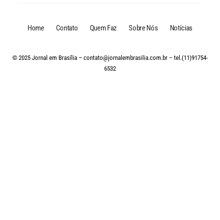
Home
Contato
Quem Faz
Sobre Nós
Notícias
© 2025 Jornal em Brasília –
contato@jornalembrasilia.com.br
– tel.(11)91754-
6532