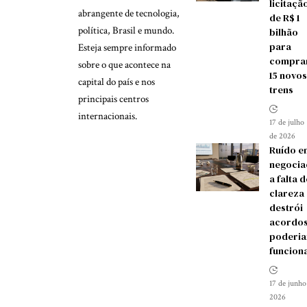
licitaçã
abrangente de tecnologia,
de R$ 1
política, Brasil e mundo.
bilhão
para
Esteja sempre informado
compra
sobre o que acontece na
15 novos
capital do país e nos
trens
principais centros
internacionais.
17 de julho
de 2026
Ruído e
negocia
a falta d
clareza
destrói
acordos
poderia
funcion
17 de junho
2026