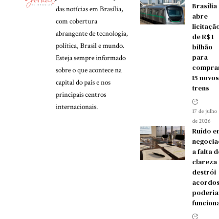
Brasília
das notícias em Brasília,
abre
com cobertura
licitaçã
abrangente de tecnologia,
de R$ 1
política, Brasil e mundo.
bilhão
para
Esteja sempre informado
compra
sobre o que acontece na
15 novos
capital do país e nos
trens
principais centros
internacionais.
17 de julho
de 2026
Ruído e
negocia
a falta d
clareza
destrói
acordos
poderia
funcion