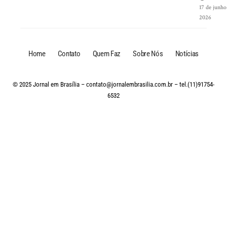
17 de junho
2026
Home
Contato
Quem Faz
Sobre Nós
Notícias
© 2025 Jornal em Brasília –
contato@jornalembrasilia.com.br
– tel.(11)91754-
6532