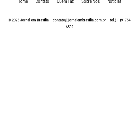
Home
Contato
Quem Faz
Sobre Nós
Notícias
© 2025 Jornal em Brasília –
contato@jornalembrasilia.com.br
– tel.(11)91754-
6532