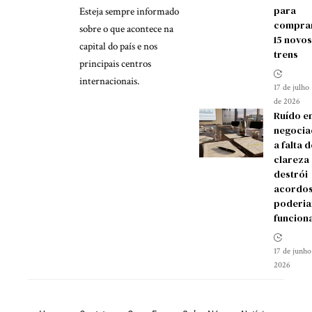
para
Esteja sempre informado
compra
sobre o que acontece na
15 novos
capital do país e nos
trens
principais centros
internacionais.
17 de julho
de 2026
Ruído e
negocia
a falta d
clareza
destrói
acordos
poderia
funcion
17 de junho
2026