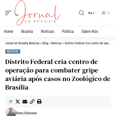
Aa
Home
Brasilia
Notícias
Política
Sobre Nós
Jornal em Brasilia Notícias
>
Blog
>
Notícias
>
Distrito Federal cria centro de operação para combater gripe aviária após casos no Zoológico de Brasília
NOTÍCIAS
Distrito Federal cria centro de
operação para combater gripe
aviária após casos no Zoológico de
Brasília
Diego Velázquez