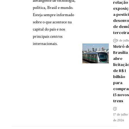
abrangente de tecnologia,
relação
política, Brasil e mundo.
exposiç
a pestic
Esteja sempre informado
desenvo
sobre o que acontece na
de demê
capital do país e nos
terceira
principais centros
8 de jul
internacionais.
Metrô d
Brasília
abre
licitaçã
de R$ 1
bilhão
para
compra
15 novos
trens
17 de julho
de 2026