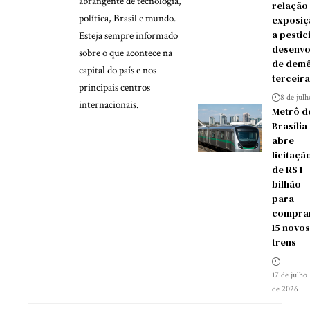
abrangente de tecnologia,
relação
política, Brasil e mundo.
exposiç
a pestic
Esteja sempre informado
desenvo
sobre o que acontece na
de demê
capital do país e nos
terceira
principais centros
8 de jul
internacionais.
Metrô d
Brasília
abre
licitaçã
de R$ 1
bilhão
para
compra
15 novos
trens
17 de julho
de 2026