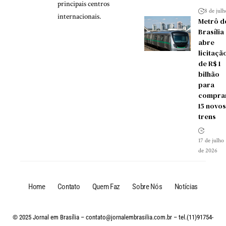
principais centros
8 de jul
internacionais.
Metrô d
Brasília
abre
licitaçã
de R$ 1
bilhão
para
compra
15 novos
trens
17 de julho
de 2026
Home
Contato
Quem Faz
Sobre Nós
Notícias
© 2025 Jornal em Brasília –
contato@jornalembrasilia.com.br
– tel.(11)91754-