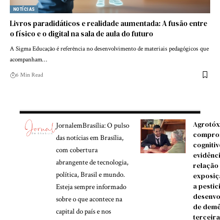
NOTÍCIAS
Livros paradidáticos e realidade aumentada: A fusão entre
o físico e o digital na sala de aula do futuro
A Sigma Educação é referência no desenvolvimento de materiais pedagógicos que
acompanham…
6 Min Read
Agrotóx
JornalemBrasília: O pulso
compro
das notícias em Brasília,
cognitiv
com cobertura
evidênc
abrangente de tecnologia,
relação
política, Brasil e mundo.
exposiç
a pestic
Esteja sempre informado
desenvo
sobre o que acontece na
de demê
capital do país e nos
terceira