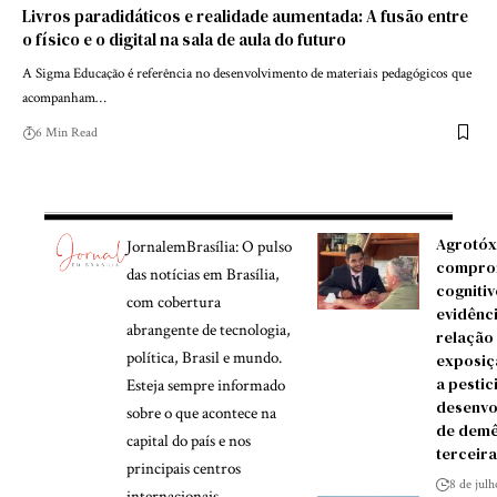
Livros paradidáticos e realidade aumentada: A fusão entre
o físico e o digital na sala de aula do futuro
A Sigma Educação é referência no desenvolvimento de materiais pedagógicos que
acompanham…
6 Min Read
Agrotóx
JornalemBrasília: O pulso
compro
das notícias em Brasília,
cognitiv
com cobertura
evidênc
abrangente de tecnologia,
relação
política, Brasil e mundo.
exposiç
a pestic
Esteja sempre informado
desenvo
sobre o que acontece na
de demê
capital do país e nos
terceira
principais centros
8 de jul
internacionais.