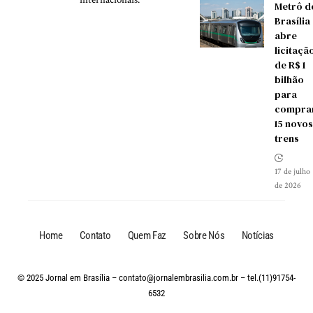
Metrô d
Brasília
abre
licitaçã
de R$ 1
bilhão
para
compra
15 novos
trens
17 de julho
de 2026
Home
Contato
Quem Faz
Sobre Nós
Notícias
© 2025 Jornal em Brasília –
contato@jornalembrasilia.com.br
– tel.(11)91754-
6532