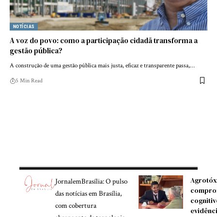
NOTÍCIAS
A voz do povo: como a participação cidadã transforma a
gestão pública?
A construção de uma gestão pública mais justa, eficaz e transparente passa,…
5 Min Read
Agrotóx
JornalemBrasília: O pulso
compro
das notícias em Brasília,
cognitiv
com cobertura
evidênc