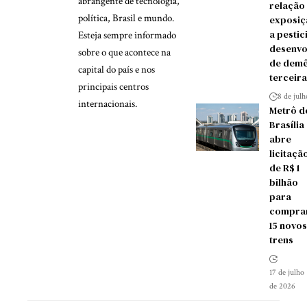
abrangente de tecnologia,
relação
política, Brasil e mundo.
exposiç
a pestic
Esteja sempre informado
desenvo
sobre o que acontece na
de demê
capital do país e nos
terceira
principais centros
8 de jul
internacionais.
Metrô d
Brasília
abre
licitaçã
de R$ 1
bilhão
para
compra
15 novos
trens
17 de julho
de 2026